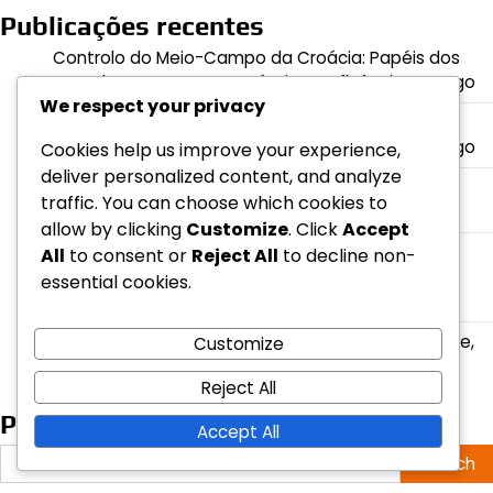
Publicações recentes
Controlo do Meio-Campo da Croácia: Papéis dos
Jogadores, Formações Tácticas, Influência no Jogo
We respect your privacy
Táticas Defensivas da Alemanha: Formações,
Responsabilidades dos Jogadores, Análise de Jogo
Cookies help us improve your experience,
deliver personalized content, and analyze
Harry Kane: Golos marcados, Desempenhos em
traffic. You can choose which cookies to
jogos, Estatísticas do jogador
allow by clicking
Customize
. Click
Accept
Estratégia de Contra-México: Configurações
All
to consent or
Reject All
to decline non-
Defensivas, Jogadas Ofensivas, Avaliações de
essential cookies.
Jogadores
Plano de Jogo da Coreia do Sul: Estratégias-chave,
Customize
Eficácia dos Jogadores, Mudanças Táticas
Reject All
Pesquisar
Accept All
Search
for: