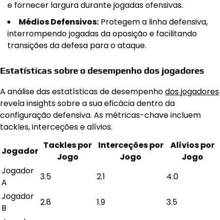
e fornecer largura durante jogadas ofensivas.
Médios Defensivos:
Protegem a linha defensiva,
interrompendo jogadas da oposição e facilitando
transições da defesa para o ataque.
Estatísticas sobre o desempenho dos jogadores
A análise das estatísticas de desempenho
dos jogadores
revela insights sobre a sua eficácia dentro da
configuração defensiva. As métricas-chave incluem
tackles, interceções e alívios.
Tackles por
Interceções por
Alívios por
Jogador
Jogo
Jogo
Jogo
Jogador
3.5
2.1
4.0
A
Jogador
2.8
1.9
3.5
B