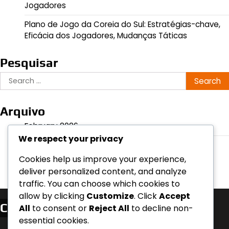
Jogadores
Plano de Jogo da Coreia do Sul: Estratégias-chave,
Eficácia dos Jogadores, Mudanças Táticas
Pesquisar
Search
for:
Arquivo
February 2026
We respect your privacy
January 2026
Cookies help us improve your experience,
deliver personalized content, and analyze
traffic. You can choose which cookies to
allow by clicking
Customize
. Click
Accept
Categorias
All
to consent or
Reject All
to decline non-
essential cookies.
Análise de Jogo