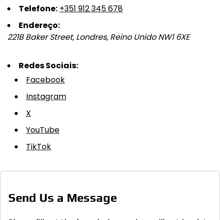
Telefone:
+351 912 345 678
Endereço:
221B Baker Street, Londres, Reino Unido NW1 6XE
Redes Sociais:
Facebook
Instagram
X
YouTube
TikTok
Send Us a Message