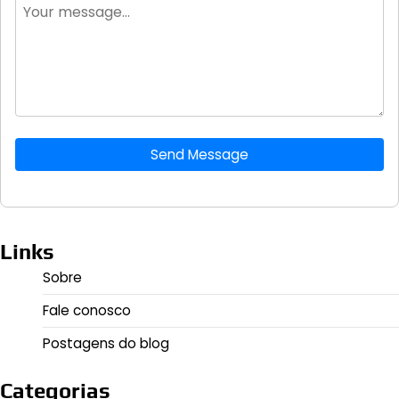
Send Message
Links
Sobre
Fale conosco
Postagens do blog
Categorias