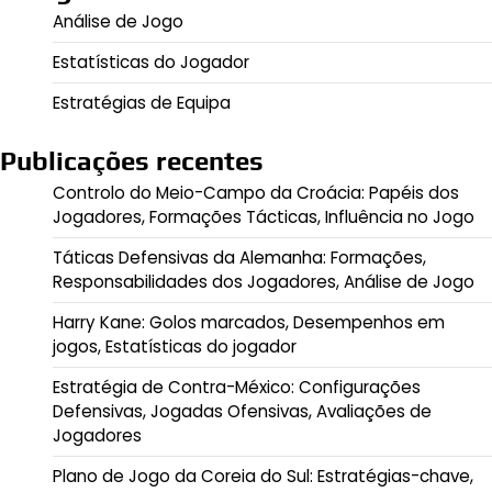
Análise de Jogo
Estatísticas do Jogador
Estratégias de Equipa
Publicações recentes
Controlo do Meio-Campo da Croácia: Papéis dos
Jogadores, Formações Tácticas, Influência no Jogo
Táticas Defensivas da Alemanha: Formações,
Responsabilidades dos Jogadores, Análise de Jogo
Harry Kane: Golos marcados, Desempenhos em
jogos, Estatísticas do jogador
Estratégia de Contra-México: Configurações
Defensivas, Jogadas Ofensivas, Avaliações de
Jogadores
Plano de Jogo da Coreia do Sul: Estratégias-chave,