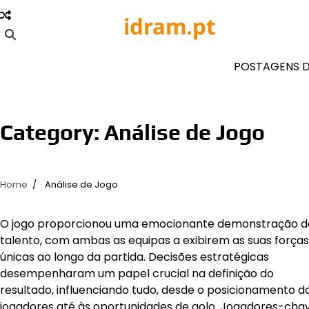
Skip
idram.pt
to
content
POSTAGENS 
Category:
Análise de Jogo
Home
Análise de Jogo
O jogo proporcionou uma emocionante demonstração d
talento, com ambas as equipas a exibirem as suas forças
únicas ao longo da partida. Decisões estratégicas
desempenharam um papel crucial na definição do
resultado, influenciando tudo, desde o posicionamento d
jogadores até às oportunidades de golo. Jogadores-cha