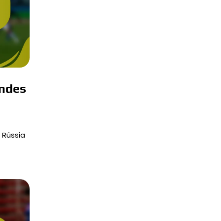
andes
 Rússia