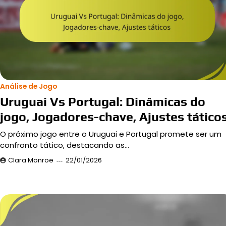
Análise de Jogo
Uruguai Vs Portugal: Dinâmicas do
jogo, Jogadores-chave, Ajustes tático
O próximo jogo entre o Uruguai e Portugal promete ser um
confronto tático, destacando as…
Clara Monroe
22/01/2026