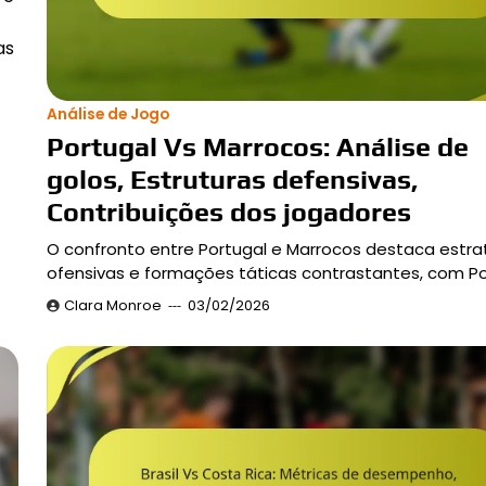
as
Análise de Jogo
Portugal Vs Marrocos: Análise de
golos, Estruturas defensivas,
Contribuições dos jogadores
O confronto entre Portugal e Marrocos destaca estra
ofensivas e formações táticas contrastantes, com P
Clara Monroe
03/02/2026