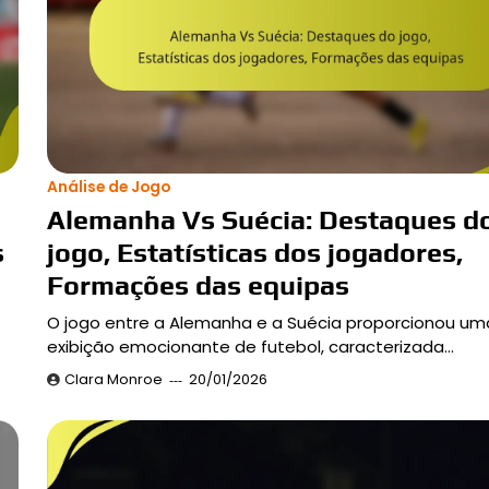
Análise de Jogo
Alemanha Vs Suécia: Destaques d
s
jogo, Estatísticas dos jogadores,
Formações das equipas
O jogo entre a Alemanha e a Suécia proporcionou um
exibição emocionante de futebol, caracterizada…
Clara Monroe
20/01/2026