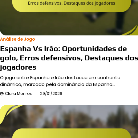
Análise de Jogo
Espanha Vs Irão: Oportunidades de
golo, Erros defensivos, Destaques do
jogadores
O jogo entre Espanha e Irão destacou um confronto
dinâmico, marcado pela dominância da Espanha…
Clara Monroe
29/01/2026