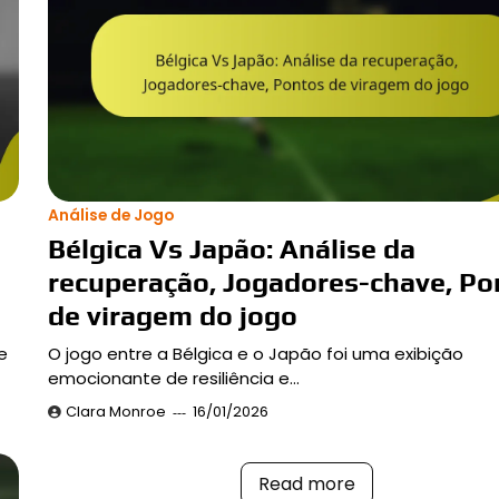
Análise de Jogo
Bélgica Vs Japão: Análise da
recuperação, Jogadores-chave, Po
de viragem do jogo
e
O jogo entre a Bélgica e o Japão foi uma exibição
emocionante de resiliência e…
Clara Monroe
16/01/2026
Read more