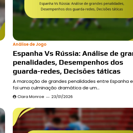
Análise de Jogo
Espanha Vs Rússia: Análise de gr
penalidades, Desempenhos dos
guarda-redes, Decisões táticas
A marcação de grandes penalidades entre Espanha e
foi uma culminação dramática de um…
Clara Monroe
23/01/2026