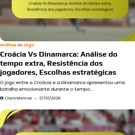
Análise de Jogo
Croácia Vs Dinamarca: Análise do
tempo extra, Resistência dos
jogadores, Escolhas estratégicas
O jogo entre a Croácia e a Dinamarca apresentou uma
batalha emocionante durante o tempo…
Clara Monroe
27/01/2026