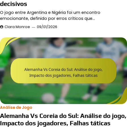
decisivos
O jogo entre Argentina e Nigéria foi um encontro
emocionante, definido por erros críticos que…
Clara Monroe
09/01/2026
Análise de Jogo
Alemanha Vs Coreia do Sul: Análise do jogo,
Impacto dos jogadores, Falhas táticas