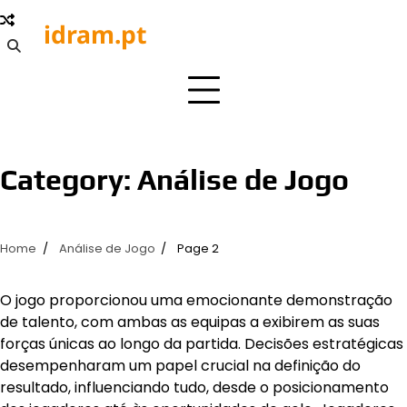
Skip
idram.pt
to
content
Category:
Análise de Jogo
Home
Análise de Jogo
Page 2
O jogo proporcionou uma emocionante demonstração
de talento, com ambas as equipas a exibirem as suas
forças únicas ao longo da partida. Decisões estratégicas
desempenharam um papel crucial na definição do
resultado, influenciando tudo, desde o posicionamento