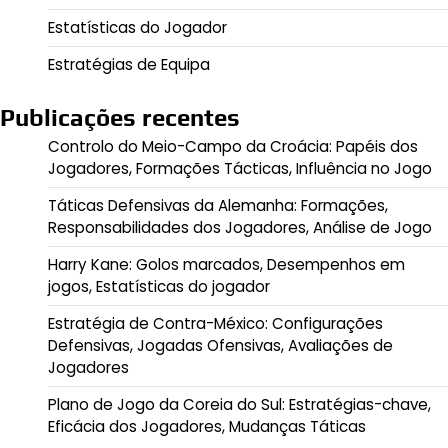
Estatísticas do Jogador
Estratégias de Equipa
Publicações recentes
Controlo do Meio-Campo da Croácia: Papéis dos
Jogadores, Formações Tácticas, Influência no Jogo
Táticas Defensivas da Alemanha: Formações,
Responsabilidades dos Jogadores, Análise de Jogo
Harry Kane: Golos marcados, Desempenhos em
jogos, Estatísticas do jogador
Estratégia de Contra-México: Configurações
Defensivas, Jogadas Ofensivas, Avaliações de
Jogadores
Plano de Jogo da Coreia do Sul: Estratégias-chave,
Eficácia dos Jogadores, Mudanças Táticas