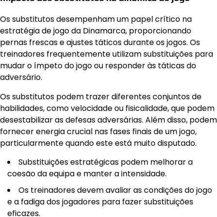
Os substitutos desempenham um papel crítico na
estratégia de jogo da Dinamarca, proporcionando
pernas frescas e ajustes táticos durante os jogos. Os
treinadores frequentemente utilizam substituições para
mudar o ímpeto do jogo ou responder às táticas do
adversário.
Os substitutos podem trazer diferentes conjuntos de
habilidades, como velocidade ou fisicalidade, que podem
desestabilizar as defesas adversárias. Além disso, podem
fornecer energia crucial nas fases finais de um jogo,
particularmente quando este está muito disputado.
Substituições estratégicas podem melhorar a
coesão da equipa e manter a intensidade.
Os treinadores devem avaliar as condições do jogo
e a fadiga dos jogadores para fazer substituições
eficazes.