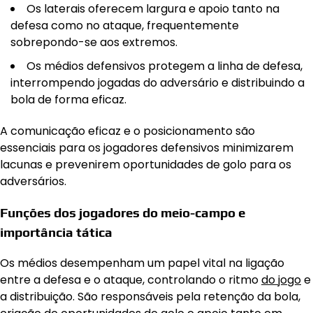
Os laterais oferecem largura e apoio tanto na
defesa como no ataque, frequentemente
sobrepondo-se aos extremos.
Os médios defensivos protegem a linha de defesa,
interrompendo jogadas do adversário e distribuindo a
bola de forma eficaz.
A comunicação eficaz e o posicionamento são
essenciais para os jogadores defensivos minimizarem
lacunas e prevenirem oportunidades de golo para os
adversários.
Funções dos jogadores do meio-campo e
importância tática
Os médios desempenham um papel vital na ligação
entre a defesa e o ataque, controlando o ritmo
do jogo
e
a distribuição. São responsáveis pela retenção da bola,