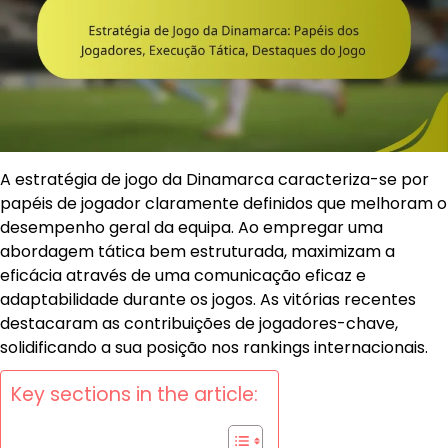
A estratégia de jogo da Dinamarca caracteriza-se por
papéis de jogador claramente definidos que melhoram o
desempenho geral da equipa. Ao empregar uma
abordagem tática bem estruturada, maximizam a
eficácia através de uma comunicação eficaz e
adaptabilidade durante os jogos. As vitórias recentes
destacaram as contribuições de jogadores-chave,
solidificando a sua posição nos rankings internacionais.
Key sections in the article: