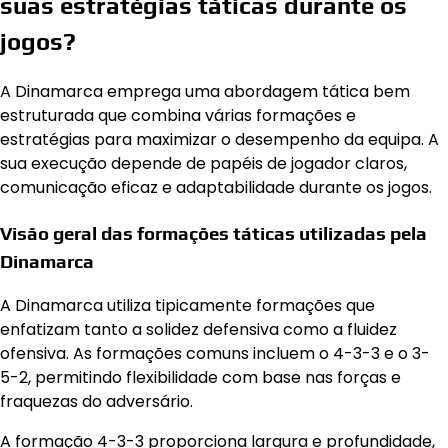
suas estratégias táticas durante os
jogos?
A Dinamarca emprega uma abordagem tática bem
estruturada que combina várias formações e
estratégias para maximizar o desempenho da equipa. A
sua execução depende de papéis de jogador claros,
comunicação eficaz e adaptabilidade durante os jogos.
Visão geral das formações táticas utilizadas pela
Dinamarca
A Dinamarca utiliza tipicamente formações que
enfatizam tanto a solidez defensiva como a fluidez
ofensiva. As formações comuns incluem o 4-3-3 e o 3-
5-2, permitindo flexibilidade com base nas forças e
fraquezas do adversário.
A formação 4-3-3 proporciona largura e profundidade,