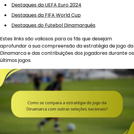
Destaques da UEFA Euro 2024
Destaques da FIFA World Cup
Destaques do Futebol Dinamarquês
Estes links são valiosos para os fãs que desejam
aprofundar a sua compreensão da estratégia de jogo da
Dinamarca e das contribuições dos jogadores durante os
últimos jogos.