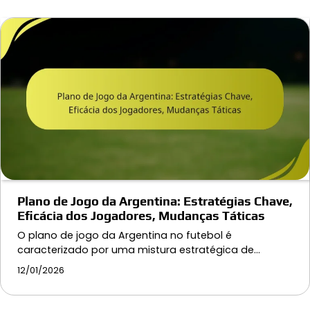
Plano de Jogo da Argentina: Estratégias Chave,
Eficácia dos Jogadores, Mudanças Táticas
O plano de jogo da Argentina no futebol é
caracterizado por uma mistura estratégica de…
12/01/2026