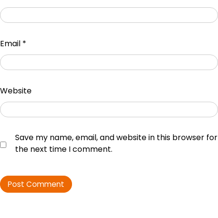
Email
*
Website
Save my name, email, and website in this browser for
the next time I comment.