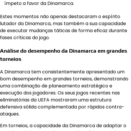
ímpeto a favor da Dinamarca.
Estes momentos não apenas destacaram o espírito
lutador da Dinamarca, mas também a sua capacidade
de executar mudanças táticas de forma eficaz durante
fases críticas do jogo.
Análise do desempenho da Dinamarca em grandes
torneios
A Dinamarca tem consistentemente apresentado um
bom desempenho em grandes torneios, demonstrando
uma combinação de planeamento estratégico e
execução dos jogadores. Os seus jogos recentes nas
eliminatórias da UEFA mostraram uma estrutura
defensiva sólida complementada por rápidos contra-
ataques.
Em torneios, a capacidade da Dinamarca de adaptar o