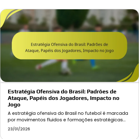
Estratégia Ofensiva do Brasil: Padrões de
Ataque, Papéis dos Jogadores, Impacto no
Jogo
A estratégia ofensiva do Brasil no futebol é marcada
por movimentos fluidos e formações estratégicas…
23/01/2026