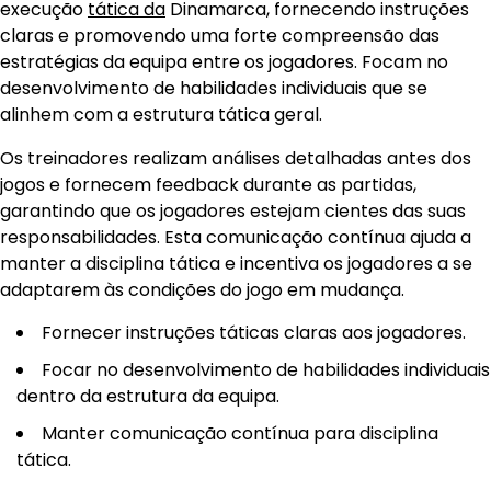
execução
tática da
Dinamarca, fornecendo instruções
claras e promovendo uma forte compreensão das
estratégias da equipa entre os jogadores. Focam no
desenvolvimento de habilidades individuais que se
alinhem com a estrutura tática geral.
Os treinadores realizam análises detalhadas antes dos
jogos e fornecem feedback durante as partidas,
garantindo que os jogadores estejam cientes das suas
responsabilidades. Esta comunicação contínua ajuda a
manter a disciplina tática e incentiva os jogadores a se
adaptarem às condições do jogo em mudança.
Fornecer instruções táticas claras aos jogadores.
Focar no desenvolvimento de habilidades individuais
dentro da estrutura da equipa.
Manter comunicação contínua para disciplina
tática.