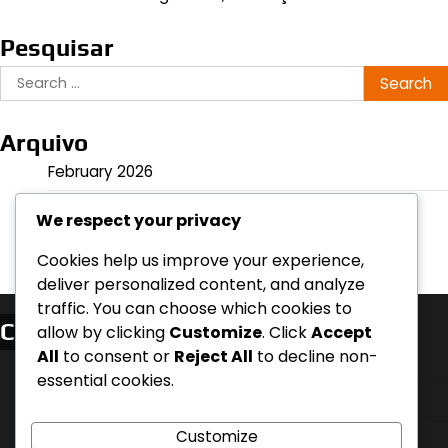
Pesquisar
Search
for:
Arquivo
February 2026
January 2026
We respect your privacy
Cookies help us improve your experience,
deliver personalized content, and analyze
traffic. You can choose which cookies to
Categorias
allow by clicking
Customize
. Click
Accept
All
to consent or
Reject All
to decline non-
Análise de Jogo
essential cookies.
Estatísticas do Jogador
Estratégias de Equipa
Customize