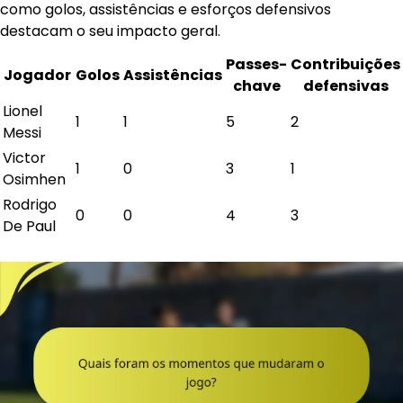
como golos, assistências e esforços defensivos
destacam o seu impacto geral.
Passes-
Contribuições
Jogador
Golos
Assistências
chave
defensivas
Lionel
1
1
5
2
Messi
Victor
1
0
3
1
Osimhen
Rodrigo
0
0
4
3
De Paul