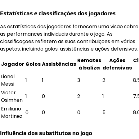
Estatísticas e classificações dos jogadores
As estatísticas dos jogadores fornecem uma visão sobre
as performances individuais durante o jogo. As
classificações refletem as suas contribuições em vários
aspetos, incluindo golos, assistências e ações defensivas.
Remates
Ações
Cl
Jogador
Golos
Assistências
à baliza
defensivas
Lionel
1
1
3
2
8.
Messi
Victor
1
0
2
1
7.
Osimhen
Emiliano
0
0
0
5
8.
Martinez
Influência dos substitutos no jogo