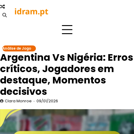
Skip
idram.pt
to
content
Análise de Jogo
Argentina Vs Nigéria: Erros
críticos, Jogadores em
destaque, Momentos
decisivos
Clara Monroe
09/01/2026