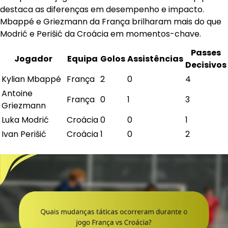
destaca as diferenças em desempenho e impacto.
Mbappé e Griezmann da França brilharam mais do que
Modrić e Perišić da Croácia em momentos-chave.
Passes
Jogador
Equipa
Golos
Assistências
Decisivos
Kylian Mbappé
França
2
0
4
Antoine
França
0
1
3
Griezmann
Luka Modrić
Croácia
0
0
1
Ivan Perišić
Croácia
1
0
2