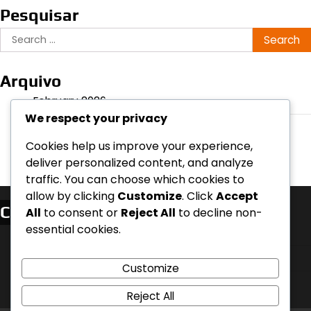
Pesquisar
Search
for:
Arquivo
February 2026
We respect your privacy
January 2026
Cookies help us improve your experience,
deliver personalized content, and analyze
traffic. You can choose which cookies to
allow by clicking
Customize
. Click
Accept
Categorias
All
to consent or
Reject All
to decline non-
essential cookies.
Análise de Jogo
Estatísticas do Jogador
Customize
Estratégias de Equipa
Reject All