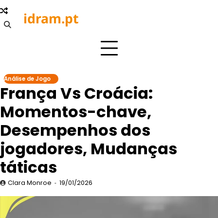
Skip
idram.pt
to
content
Análise de Jogo
França Vs Croácia:
Momentos-chave,
Desempenhos dos
jogadores, Mudanças
táticas
Clara Monroe
19/01/2026