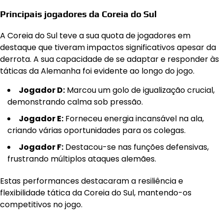
Principais jogadores da Coreia do Sul
A Coreia do Sul teve a sua quota de jogadores em
destaque que tiveram impactos significativos apesar da
derrota. A sua capacidade de se adaptar e responder às
táticas da Alemanha foi evidente ao longo do jogo.
Jogador D:
Marcou um golo de igualização crucial,
demonstrando calma sob pressão.
Jogador E:
Forneceu energia incansável na ala,
criando várias oportunidades para os colegas.
Jogador F:
Destacou-se nas funções defensivas,
frustrando múltiplos ataques alemães.
Estas performances destacaram a resiliência e
flexibilidade tática da Coreia do Sul, mantendo-os
competitivos no jogo.