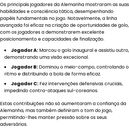
Os principais jogadores da Alemanha mostraram as suas
habilidades e consciência tática, desempenhando
papéis fundamentais no jogo. Notavelmente, a linha
avançada foi eficaz na criação de oportunidades de golo,
com os jogadores a demonstrarem excelente
posicionamento e capacidades de finalização.
Jogador A:
Marcou o golo inaugural e assistiu outro,
demonstrando uma visão excecional.
Jogador B:
Dominou o meio-campo, controlando o
ritmo e distribuindo a bola de forma eficaz.
Jogador C:
Fez intervenções defensivas cruciais,
impedindo contra-ataques sul-coreanos.
Estas contribuições não só aumentaram a confiança da
Alemanha, mas também definiram o tom do jogo,
permitindo-lhes manter pressão sobre os seus
adversários.