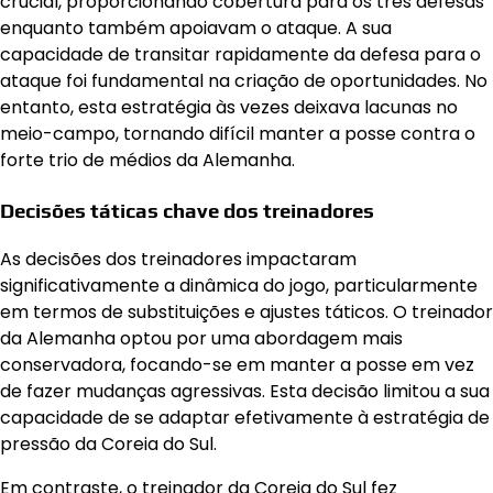
crucial, proporcionando cobertura para os três defesas
enquanto também apoiavam o ataque. A sua
capacidade de transitar rapidamente da defesa para o
ataque foi fundamental na criação de oportunidades. No
entanto, esta estratégia às vezes deixava lacunas no
meio-campo, tornando difícil manter a posse contra o
forte trio de médios da Alemanha.
Decisões táticas chave dos treinadores
As decisões dos treinadores impactaram
significativamente a dinâmica do jogo, particularmente
em termos de substituições e ajustes táticos. O treinador
da Alemanha optou por uma abordagem mais
conservadora, focando-se em manter a posse em vez
de fazer mudanças agressivas. Esta decisão limitou a sua
capacidade de se adaptar efetivamente à estratégia de
pressão da Coreia do Sul.
Em contraste, o treinador da Coreia do Sul fez