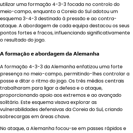
utilizar uma formação 4-3-3 focada no controlo do
meio-campo, enquanto a Coreia do Sul adotou um
esquema 3-4-3 destinado à pressão e ao contra-
ataque. A abordagem de cada equipa destacou os seus
pontos fortes e fracos, influenciando significativamente
o resultado do jogo.
A formação e abordagem da Alemanha
A formação 4-3-3 da Alemanha enfatizou uma forte
presença no meio-campo, permitindo-lhes controlar a
posse e ditar o ritmo do jogo. Os três médios centrais
trabalharam para ligar a defesa e o ataque,
proporcionando apoio aos extremos e ao avançado
solitário. Este esquema visava explorar as
vulnerabilidades defensivas da Coreia do Sul, criando
sobrecargas em áreas chave.
No ataque, a Alemanha focou-se em passes rápidos e