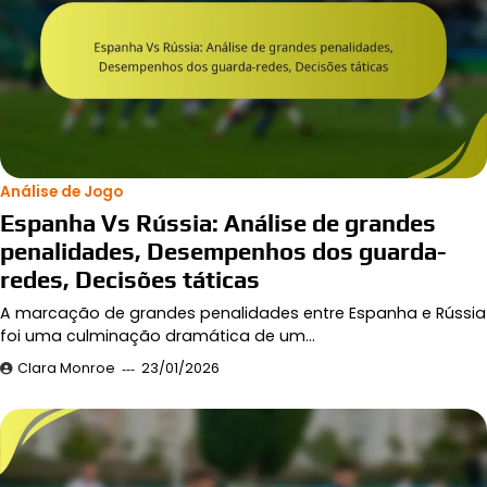
Análise de Jogo
Espanha Vs Rússia: Análise de grandes
penalidades, Desempenhos dos guarda-
redes, Decisões táticas
A marcação de grandes penalidades entre Espanha e Rússia
foi uma culminação dramática de um…
Clara Monroe
23/01/2026