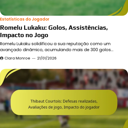
Estatísticas do Jogador
Romelu Lukaku: Golos, Assistências,
Impacto no Jogo
Romelu Lukaku solidificou a sua reputação como um
avançado dinâmico, acumulando mais de 300 golos…
Clara Monroe
21/01/2026