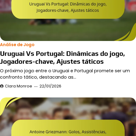
Análise de Jogo
Uruguai Vs Portugal: Dinâmicas do jogo,
Jogadores-chave, Ajustes táticos
O próximo jogo entre o Uruguai e Portugal promete ser um
confronto tático, destacando as…
Clara Monroe
22/01/2026