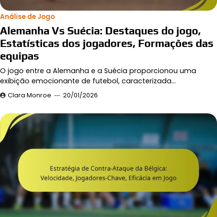
Análise de Jogo
Alemanha Vs Suécia: Destaques do jogo,
Estatísticas dos jogadores, Formações das
equipas
O jogo entre a Alemanha e a Suécia proporcionou uma
exibição emocionante de futebol, caracterizada…
Clara Monroe
20/01/2026