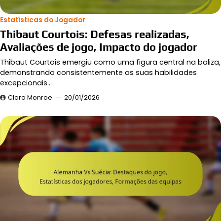
Estatísticas do Jogador
Thibaut Courtois: Defesas realizadas,
Avaliações de jogo, Impacto do jogador
Thibaut Courtois emergiu como uma figura central na baliza,
demonstrando consistentemente as suas habilidades
excepcionais…
Clara Monroe
20/01/2026