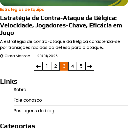
Estratégias de Equipa
Estratégia de Contra-Ataque da Bélgica:
Velocidade, Jogadores-Chave, Eficácia em
Jogo
A estratégia de contra-ataque da Bélgica caracteriza-se
por transições rápidas da defesa para o ataque,…
Clara Monroe
20/01/2026
Posts
1
2
3
4
5
pagination
Links
Sobre
Fale conosco
Postagens do blog
Categorias