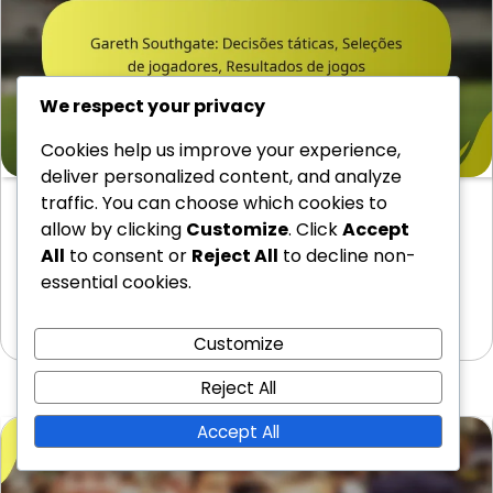
We respect your privacy
Cookies help us improve your experience,
deliver personalized content, and analyze
traffic. You can choose which cookies to
Gareth Southgate: Decisões táticas, Seleções
allow by clicking
Customize
. Click
Accept
de jogadores, Resultados de jogos
All
to consent or
Reject All
to decline non-
A gestão de Gareth Southgate da seleção nacional
essential cookies.
de Inglaterra é marcada pelas suas decisões…
26/01/2026
Customize
Reject All
Accept All