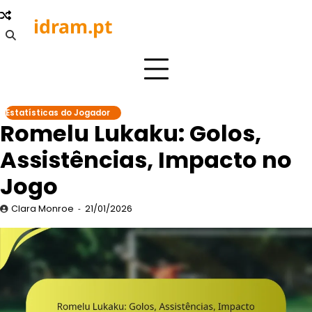
Skip
idram.pt
to
content
Estatísticas do Jogador
Romelu Lukaku: Golos,
Assistências, Impacto no
Jogo
Clara Monroe
21/01/2026