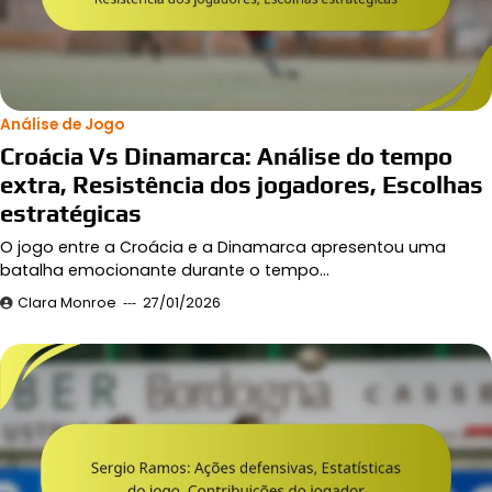
Análise de Jogo
Croácia Vs Dinamarca: Análise do tempo
extra, Resistência dos jogadores, Escolhas
estratégicas
O jogo entre a Croácia e a Dinamarca apresentou uma
batalha emocionante durante o tempo…
Clara Monroe
27/01/2026