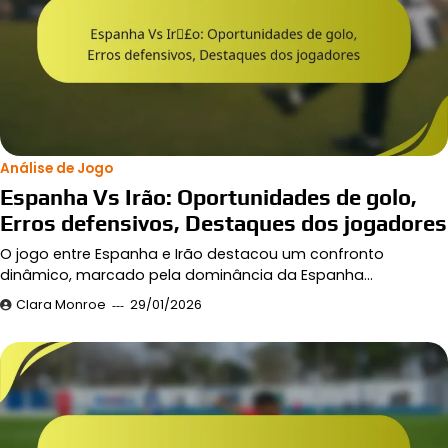
Análise de Jogo
Espanha Vs Irão: Oportunidades de golo,
Erros defensivos, Destaques dos jogadores
O jogo entre Espanha e Irão destacou um confronto
dinâmico, marcado pela dominância da Espanha…
Clara Monroe
29/01/2026