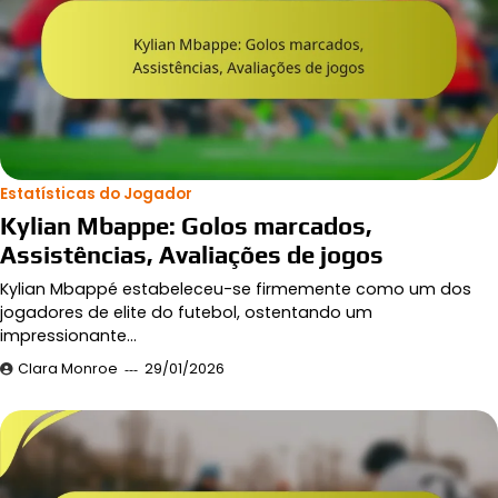
Estatísticas do Jogador
Kylian Mbappe: Golos marcados,
Assistências, Avaliações de jogos
Kylian Mbappé estabeleceu-se firmemente como um dos
jogadores de elite do futebol, ostentando um
impressionante…
Clara Monroe
29/01/2026