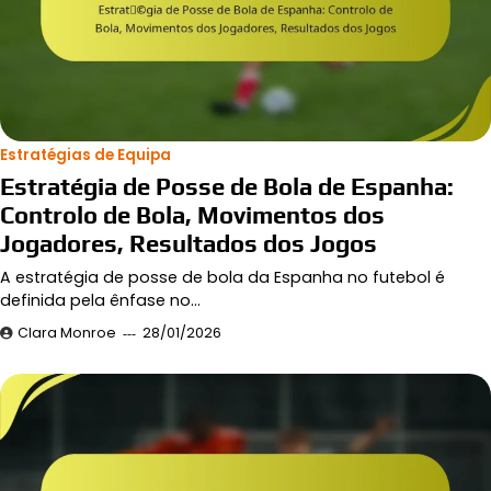
Estratégias de Equipa
Estratégia de Posse de Bola de Espanha:
Controlo de Bola, Movimentos dos
Jogadores, Resultados dos Jogos
A estratégia de posse de bola da Espanha no futebol é
definida pela ênfase no…
Clara Monroe
28/01/2026