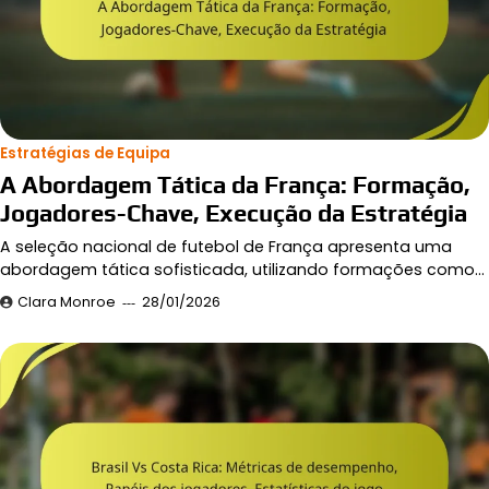
Estratégias de Equipa
A Abordagem Tática da França: Formação,
Jogadores-Chave, Execução da Estratégia
A seleção nacional de futebol de França apresenta uma
abordagem tática sofisticada, utilizando formações como…
Clara Monroe
28/01/2026