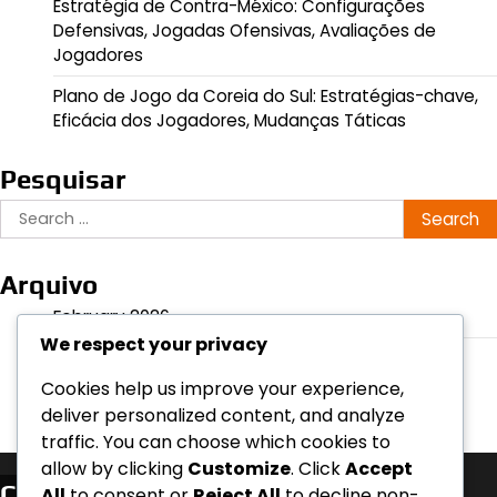
Estratégia de Contra-México: Configurações
Defensivas, Jogadas Ofensivas, Avaliações de
Jogadores
Plano de Jogo da Coreia do Sul: Estratégias-chave,
Eficácia dos Jogadores, Mudanças Táticas
Pesquisar
Search
for:
Arquivo
February 2026
We respect your privacy
January 2026
Cookies help us improve your experience,
deliver personalized content, and analyze
traffic. You can choose which cookies to
allow by clicking
Customize
. Click
Accept
Categorias
All
to consent or
Reject All
to decline non-